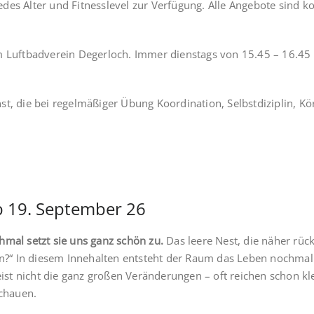
edes Alter und Fitnesslevel zur Verfügung. Alle Angebote sind
m Luftbadverein Degerloch. Immer dienstags von 15.45 – 16.45 U
t, die bei regelmäßiger Übung Koordination, Selbstdiziplin, Kö
b 19. September 26
hmal setzt sie uns ganz schön zu.
Das leere Nest, die näher rü
ten?“ In diesem Innehalten entsteht der Raum das Leben nochma
t nicht die ganz großen Veränderungen – oft reichen schon kle
schauen.