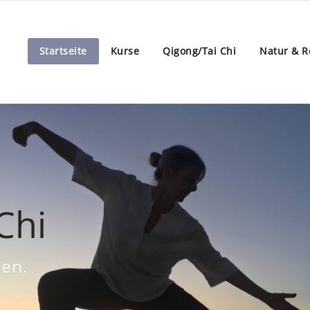
Startseite
Kurse
Qigong/Tai Chi
Natur & R
Chi
den.