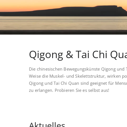
Qigong & Tai Chi Qu
Die chinesischen Bewegungskünste Qigong und T
Weise die Muskel- und Skelettstruktur, wirken po
Qigong und Tai Chi Quan sind geeignet für Mensc
zu erlangen. Probieren Sie es selbst aus!
Aktuelles