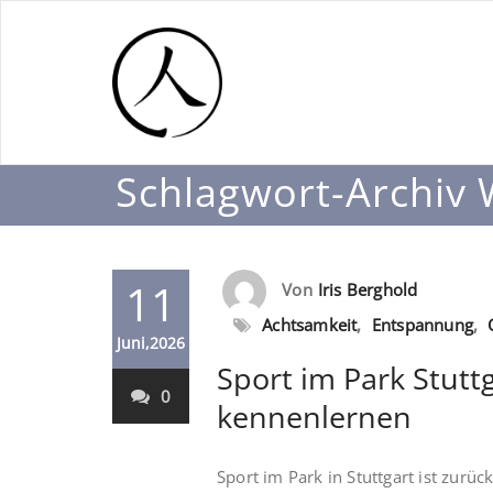
Schlagwort-Archiv
11
Von
Iris Berghold
Achtsamkeit
,
Entspannung
,
Juni,2026
Sport im Park Stutt
0
kennenlernen
Sport im Park in Stuttgart ist zurü